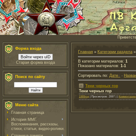
Приветст
Форма входа
Главная
»
Категории раздела
»
Войти через uID
В категории материалов
:
1
Старая форма входа
Показано материалов
:
1-1
Сортировать по
:
Дате
·
Назва
Поиск по сайту
Тени черных гор
Тени черных гор
1989год
| Просмотров: 2697 | |
Комментарии 
Меню сайта
Главная страница
История ММГ.
Воспоминания, рассказы,
стихи, статьи, видео-ролики.
Страница памяти