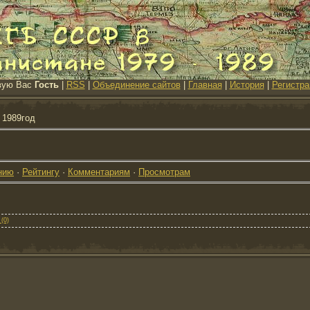
вую Вас
Гость
|
RSS
|
Объединение сайтов
|
Главная
|
История
|
Регистра
 1989год
нию
·
Рейтингу
·
Комментариям
·
Просмотрам
(0)