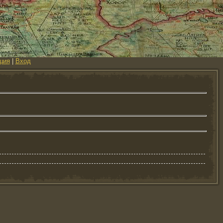
ция
|
Вход