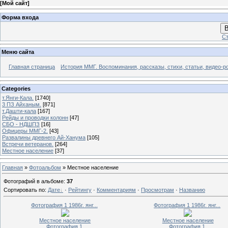
[
Мой сайт
]
Форма входа
В
Ст
Меню сайта
Главная страница
История ММГ. Воспоминания, рассказы, стихи, статьи, видео-р
Categories
т.Янги-Кала.
[1740]
3 ПЗ Айханым.
[871]
т.Дашти-кала
[167]
Рейды и проводки колонн
[47]
СБО - НДШПЗ
[16]
Офицеры ММГ-2.
[43]
Развалины древнего Ай-Ханума
[105]
Встречи ветеранов.
[264]
Местное население
[37]
Главная
»
Фотоальбом
» Местное население
Фотографий в альбоме
:
37
Сортировать по
:
Дате
·
Рейтингу
·
Комментариям
·
Просмотрам
·
Названию
Фотография 1 1986г. янг...
Фотография 1 1986г. янг...
Местное население
Местное население
Фотография 1
Фотография 1