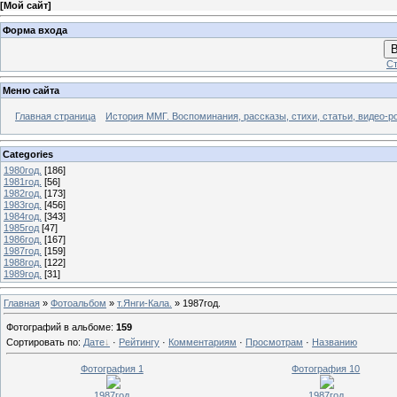
[
Мой сайт
]
Форма входа
В
Ст
Меню сайта
Главная страница
История ММГ. Воспоминания, рассказы, стихи, статьи, видео-р
Categories
1980год.
[186]
1981год.
[56]
1982год.
[173]
1983год.
[456]
1984год.
[343]
1985год
[47]
1986год.
[167]
1987год.
[159]
1988год.
[122]
1989год.
[31]
Главная
»
Фотоальбом
»
т.Янги-Кала.
» 1987год.
Фотографий в альбоме
:
159
Сортировать по
:
Дате
·
Рейтингу
·
Комментариям
·
Просмотрам
·
Названию
Фотография 1
Фотография 10
1987год.
1987год.