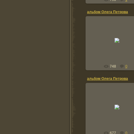
альбом Олега Петрова
20.01.2012
TOLIK
748
0
альбом Олега Петрова
20.01.2012
TOLIK
677
0