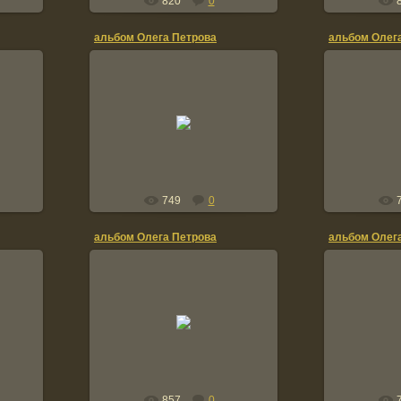
820
0
альбом Олега Петрова
альбом Олег
20.01.2012
2
TOLIK
749
0
альбом Олега Петрова
альбом Олег
20.01.2012
2
TOLIK
857
0