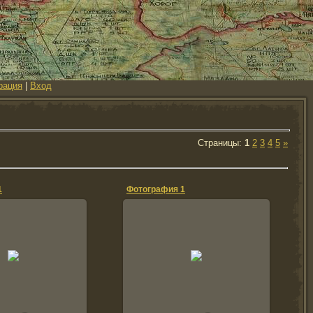
рация
|
Вход
Страницы
:
1
2
3
4
5
»
1
Фотография 1
6.02.2012
06.02.2012
vova
vova