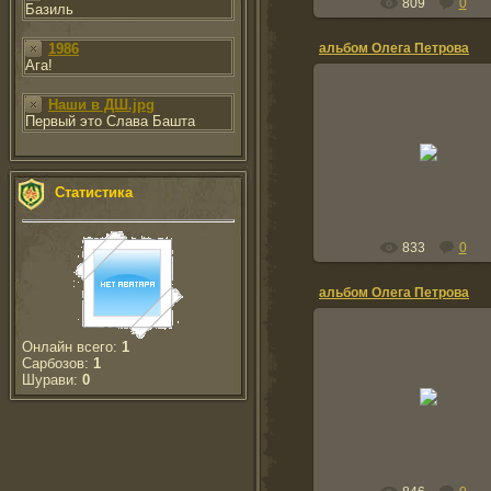
809
0
Базиль
1986
альбом Олега Петрова
Ага!
Наши в ДШ.jpg
Первый это Слава Башта
20.01.2012
TOLIK
Статистика
833
0
альбом Олега Петрова
Онлайн всего:
1
Сарбозов:
1
Шурави:
0
20.01.2012
TOLIK