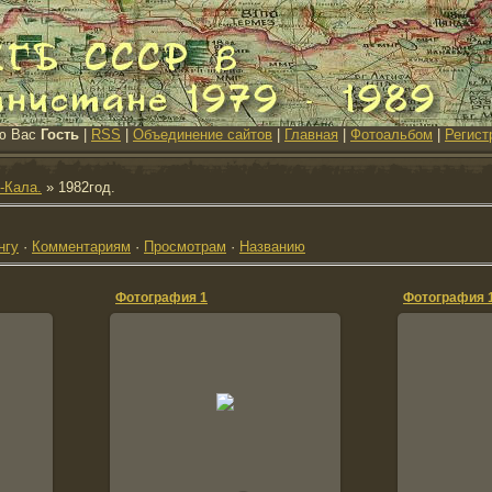
ю Вас
Гость
|
RSS
|
Объединение сайтов
|
Главная
|
Фотоальбом
|
Регист
и-Кала.
» 1982год.
нгу
·
Комментариям
·
Просмотрам
·
Названию
Фотография 1
Фотография 
06.02.2012
0
vova