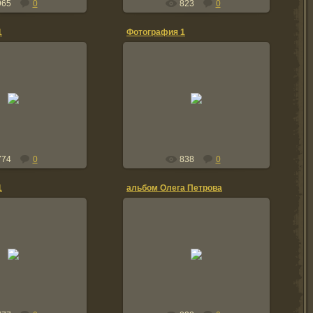
965
0
823
0
1
Фотография 1
6.02.2012
06.02.2012
vova
vova
774
0
838
0
1
альбом Олега Петрова
6.02.2012
20.01.2012
vova
TOLIK