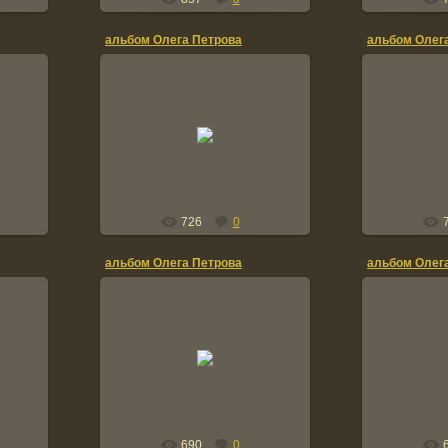
альбом Олега Петрова
альбом Олег
20.01.2012
2
TOLIK
726
0
альбом Олега Петрова
альбом Олег
20.01.2012
1
TOLIK
690
0