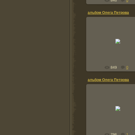
846
0
альбом Олега Петрова
20.01.2012
TOLIK
849
0
альбом Олега Петрова
20.01.2012
TOLIK
796
1