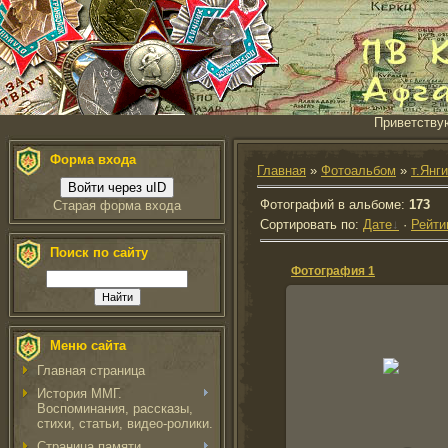
Приветству
Форма входа
Главная
»
Фотоальбом
»
т.Янг
Войти через uID
Фотографий в альбоме
:
173
Старая форма входа
Сортировать по
:
Дате
·
Рейти
Поиск по сайту
Фотография 1
Меню сайта
06.02.2012
Главная страница
vova
История ММГ.
Воспоминания, рассказы,
стихи, статьи, видео-ролики.
Страница памяти