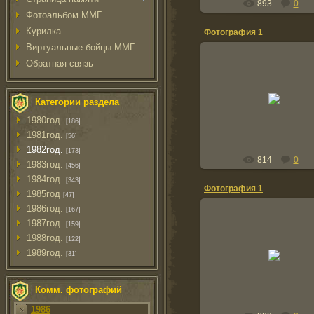
893
0
Фотоальбом ММГ
Курилка
Фотография 1
Виртуальные бойцы ММГ
Обратная связь
06.02.2012
Категории раздела
vova
1980год.
[186]
1981год.
[56]
1982год.
[173]
814
0
1983год.
[456]
1984год.
[343]
Фотография 1
1985год
[47]
1986год.
[167]
1987год.
[159]
1988год.
[122]
06.02.2012
1989год.
[31]
vova
Комм. фотографий
1986