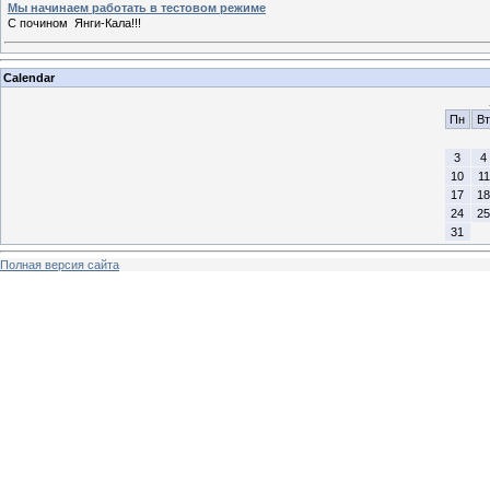
Мы начинаем работать в тестовом режиме
С почином Янги-Кала!!!
Calendar
Пн
Вт
3
4
10
11
17
18
24
25
31
Полная версия сайта