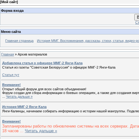
[
Мой сайт
]
Форма входа
В
Ст
Меню сайта
Главная страница
История ММГ. Воспоминания, рассказы, стихи, статьи, видео-р
Главная
»
Архив материалов
Добавлена статья о офицере ММГ-2 Янги-Кала
Статья из газеты "Советская Белоруссия" о офицере ММГ-2 Янги-Кала
Статья тут
Внимание!
Открыт общий форум для всех сайтов объединения!
Форум создан для сбора информации о боевых операциях, а также для создания вирт
...
Читать дальше »
История ММГ-2 Янги-Кала
Янги-Калинцы, начинаем собирать информацию о истории нашей мангруппы. Подключ
Внимание!
Запланированы работы по обновлению системы на всех серверах. Дата н
18 часов
...
Читать дальше »